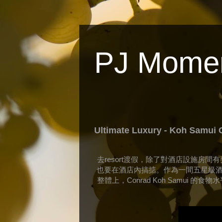
PJ Mome
Ultimate Luxury - Koh Samui 
去
渡假，除了對酒店設施房間有
resort
也要在酒店
內搞
掂
。作為一間五星級
整體上，
的食物水
Conrad Koh Samui