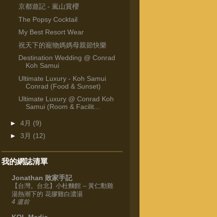
京都遊記 - 嵐山賞櫻
The Popsy Cocktail
My Best Resort Wear
祝天下的寵物媽媽母親節快樂
Destination Wedding @ Conrad
Koh Samui
Ultimate Luxury - Koh Samui
Conrad (Food & Sunset)
Ultimate Luxury @ Conrad Koh
Samui (Room & Facilit...
►
4月
(9)
►
3月
(12)
我的網誌清單
Jonathan 敗家手記
【台灣。台北】小杜麵館 – 黃仁勳雞
湯熱潮下的 花膠雞白濃湯
4 週前
KOL Media