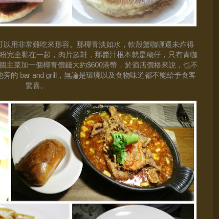
可以用非常難吃來形容。那椰青淡如水，軟殼蟹咖喱還未炸得
粉完全黏在一起，肉片超鞋，那醬汁根本就是糊仔，只有青咖
個主菜加一個椰青價錢大約
港幣，於酒店價格來說，也不
$600
池旁的
，無論是環境以及食物味道都不能給予食客
bar and grill
驚喜
。