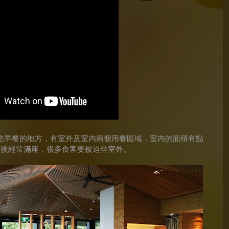
吃早餐的地方，有室
外
及室內兩個用餐區域，室內的面積有點
後經常滿座，很多食客要被迫坐室外
。
m