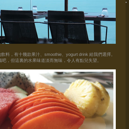
的飲料，有十幾款果汁、
、
給我們選擇。
smoothie
yogurt drink
識吧，但這裏的水果味道淡而無味，令人有點兒失望
。