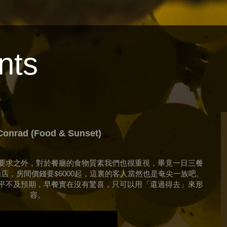
nts
Conrad (Food & Sunset)
要求之外，對於餐廳的食物質素我們也很重視，畢竟一日三餐
酒店，房間價錢要
$
起，這裏的客人當然也是奄尖一族吧。
6000
平不
及
預期，早餐實在沒有驚喜，只可以用「還過得去」來形
容。