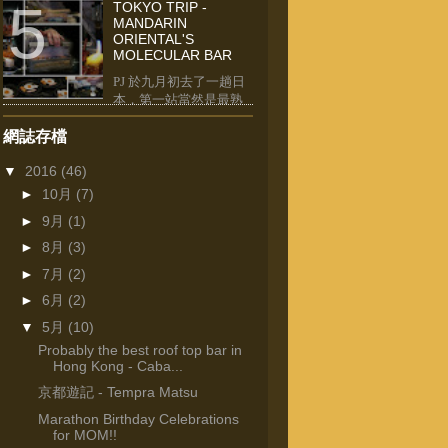
TOKYO TRIP -
對面的 Ritz Carlton ，我們亦是記憶猶新。
MANDARIN
自從 Ritz Carlton 於西九龍重開，旋即成了
ORIENTAL'S
朋友們結婚擺酒必然之選， 我倆也數不清究
MOLECULAR BAR
竟去過幾多次飲宴...
PJ 於九月初去了一趟日
本，第一站當然是最熟
路的東京。 上次為大家介紹了多間超正壽司
店，今次轉一轉主題， 為大家介紹一餐超捧
網誌存檔
的 molecular dining 。 Molecular Bar 位於
▼
2016
(46)
Tokyo Mandarin Oriental 酒店內，最多可容
納八位客人，...
►
10月
(7)
►
9月
(1)
►
8月
(3)
►
7月
(2)
►
6月
(2)
▼
5月
(10)
Probably the best roof top bar in
Hong Kong - Caba...
京都遊記 - Tempra Matsu
Marathon Birthday Celebrations
for MOM!!