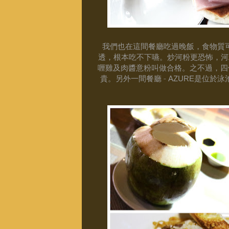
我們也在這間餐廳吃過晚飯，食物質
透，根本吃不下嚥。炒河粉更恐怖，河
喱雞及肉醬意粉叫做合格。之不過，四
貴。
另外一間
餐廳 -
是位於泳
AZURE