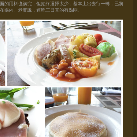
面的用料
也
講究，但始終選擇太少，基本上出去行一轉，已將
在碟內。老實說，連吃三日真的有點悶
。