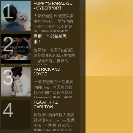
PUPPY'S PARADISE
- CYBERPORT
大家都知道 PJ 最寶貝家
中的小松松， 早前他的
五歲生日碰巧我不在香
港，回港後天氣也不
忌廉，全部都係忌
好。 這幾天見陽光普照，我們便帶他去一轉
廉！
數碼港。每次帶他 go 街街， 小松松臉上總
是流露着感激的笑容，好啦，daddy mommy
較早前PJ 出席了由奶類
應承你， 秋冬時節多帶你出街， ok ？ 藍...
製品協會(CNIEL) 主辦的
「忌廉至尊」推廣活
動，並由法籍著名糕點大師 Frédéric
PATRICK AND
Madelaine 即席教大家用歐洲忌廉制作法式
JOYCE
甜點 Éclair ， 在場傳媒朋友均專心學做，氣
一直都想建立一個屬於
氛熱鬧良好，大家都感受到優質忌廉的 迷人
PJ的Blog，今天終於的
魅力及香味，你都想感...
起心肝開了這個名為PJ
Moments的專頁，希望
TEA AT RITZ
將我倆的一點一滴記載起來。PJ是我和老公
CARLTON
的簡稱，我們既是兩公婆，亦是生意夥伴....
大部份朋友都會好奇問：「兩公婆一齊做
相信 90 後的年輕人應該
嘢，得唔得架？」... 我真的十分...
對中環 Ritz Carlton 認識
不深，但對於 PJ 來說，
當年位於中環前立法會