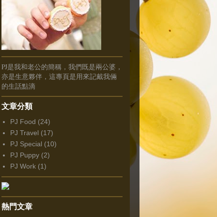
PJ是我和老公的簡稱，我們既是兩公婆，
亦是生意夥伴，這專頁是用來記戴我倆
的生話點滴
文章分類
PJ Food
(24)
PJ Travel
(17)
PJ Special
(10)
PJ Puppy
(2)
PJ Work
(1)
熱門文章