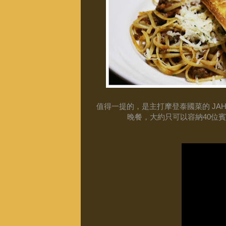
值得一提的，是主打摩登泰國菜的
JA
晚餐，大約只可以容納40位