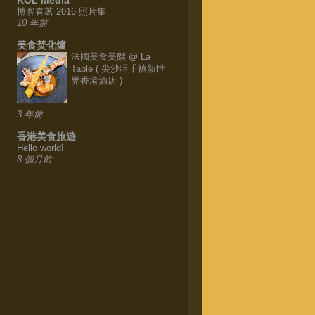
博客春茗 2016 照片集
10 年前
美食焚化爐
法國美食美饌 @ La
Table ( 尖沙咀千禧新世
界香港酒店 )
3 年前
香港美食旅遊
Hello world!
8 個月前