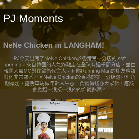
PJ Moments
NeNe Chicken in LANGHAM!
PJ今天出席了NeNe Chicken於香港第一分店的 soft
opening，來自韓國的人氣炸雞店在全球有過千間分店，
並由
韓國人氣MC劉在錫為代言人。有睇Running Man的朋友應該
對他
非常熟悉吧。NeNe Chicken於香港的第一分店選址旺角
朗豪坊，
擺明車馬做年輕人生意，食物價錢亦大眾化，
應該
會掀起一浪接一浪的的炸雞熱潮。