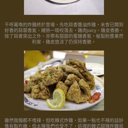
千呼萬喚的炸雞終於登場，先吃蒜香醬油炸雞，
未食已聞到
好香的蒜蓉香氣，襯熱一啖咬落去，雞肉juicy，
雞皮香脆，
除了蒜香突出之外，亦帶有甜甜的蜜糖香氣。
秘製粉漿果然
利害，雞皮放涼了仍保持香脆。
雖然我倆都不嗜辣，但吃韓式炸雞，
如果一點也不辣的話好
像有點冇癮，但太辣我們也受不了，這𥚃
的韓式甜辣炸雞就